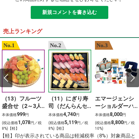
新規コメントを書き込む
売上ランキング
No.1
No.2
No.3
（13）フルーツ
（11）にぎり寿
エマージェンシ
盛合せ（2～3人
司（だんらんセ
ーショルダーバ
前）
ット）3人前
ッグ24点セット
999
4,740
8,000
本体価格
円
本体価格
円
本体価格
円
1,078
5,119
8,800
(税込価格
円／税
(税込価格
円／税
(税込価格
円／税
8%)【軽】
8%)【軽】
10%)
【軽】印が表示されている商品は軽減税率（8%）対象商品と