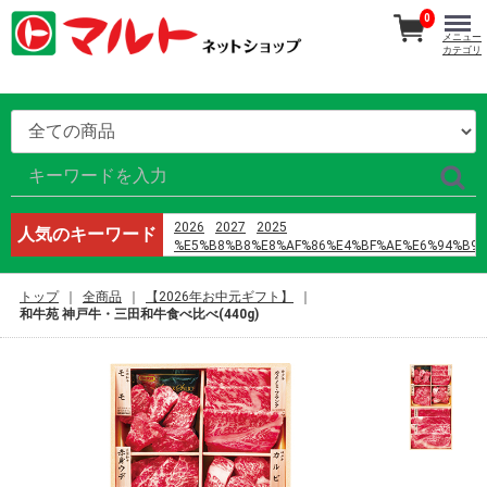
0
メニュー
カテゴリ
2026
2027
2025
人気のキーワード
%E5%B8%B8%E8%AF%86%E4%BF%AE%E6%94%B9
%E9%B8%A1%E5%B7%B4
%E5%96%9C%E8%8C%B6%EF%BC%88%E6%B7%B1
トップ
全商品
【2026年お中元ギフト】
%D9%85%D8%A7%D9%86%D9%87%D9%88%D8%A7
和牛苑 神戸牛・三田和牛食べ比べ(440g)
%D9%8A%D8%A7%D9%88%D9%8A
%D8%B1%D9%88%D9%85%D8%A7%D9%86%D8%B3
%D8%A7%D9%84%D9%86%D8%B5%D9%84
%D9%88%D8%A7%D9%84%D8%B2%D9%87%D8%B1
%D8%A7%D9%84%D9%81%D8%B5%D9%84 42
%E8%AD%A6%E6%A0%A1%E4%BA%94
h%E6%96%87 %E4%B8%8D3p
2024
オードブル
%E6%81%B5%E6%84%9B%E5%A0%82%E7%97%85%
%E3%83%93%E3%82%BF%E3%83%9F%E3%83%B3b