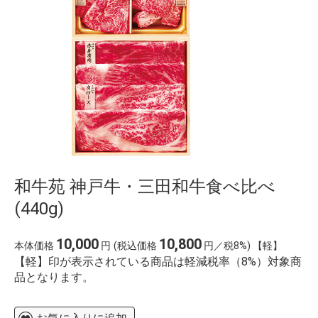
%E8%91%89%E9%85%B8
%E7%8E%8B%E5%B0%86%E3%80%80%E7%B7%91%
%E6%A5%BD%E5%BF%83
%E8%B0%B7%E4%B8%8A
%E4%BA%88%E7%B4%84
%E6%9D%8F%E5%AD%90%E5%BE%A1%E6%B4%A5
%E3%83%9E%E3%82%B9%E3%82%AF
%E8%A3%8F%E8%A1%A8
haikyuu 3.%C3%A9vad 9r%C3%A9sz
%E4%B8%80%E4%B8%96%E9%A2%A8%E9%9D%A1
%E5%89%8D%E7%95%A5%E3%80%81%E9%81%93%
%E3%82%B5 %E3%83%B3 %E3%83%A9
%E3%82%A4 %E3%82%BA %E5%87%BA
%E9%9B%B2%E3%80%80%E6%96%99%E9%87%91
%E3%82%A4%E3%82%AA%E3%83%B3%E3%81%9D%
和牛苑 神戸牛・三田和牛食べ比べ
%E3%81%8B%E3%81%A4%E3%81%BE%E3%82%93
(440g)
10,000
10,800
本体価格
円
(税込価格
円／税8%) 【軽】
【軽】印が表示されている商品は軽減税率（8%）対象商
品となります。