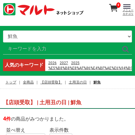
0
メニュー
カテゴリ
2026
2027
2025
人気のキーワード
%E5%B8%B8%E8%AF%86%E4%BF%AE%E6%94%B9
%E9%B8%A1%E5%B7%B4
%E8%AD%A6%E6%A0%A1%E4%BA%94
トップ
全商品
【店頭受取】
土用丑の日
鮮魚
h%E6%96%87 %E4%B8%8D3p
%E5%96%9C%E8%8C%B6%EF%BC%88%E6%B7%B1
オードブル
%E3%83%9E%E3%82%B9%E3%82%AF
【店頭受取】 | 土用丑の日 | 鮮魚
%E8%A3%8F%E8%A1%A8
%D9%85%D8%A7%D9%86%D9%87%D9%88%D8%A7
%D9%8A%D8%A7%D9%88%D9%8A
4
件
の商品がみつかりました。
%D8%B1%D9%88%D9%85%D8%A7%D9%86%D8%B3
%D8%A7%D9%84%D9%86%D8%B5%D9%84
並べ替え
表示件数
%D9%88%D8%A7%D9%84%D8%B2%D9%87%D8%B1
%D8%A7%D9%84%D9%81%D8%B5%D9%84 42