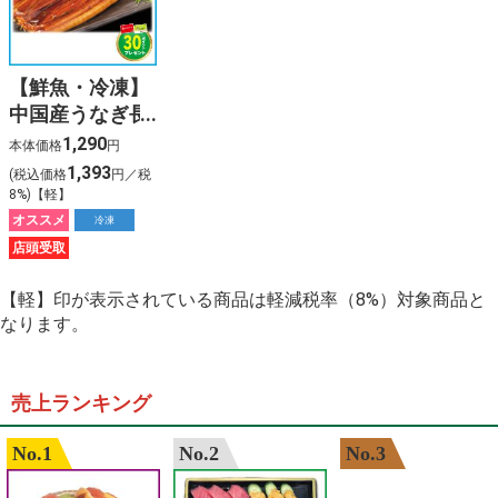
【鮮魚・冷凍】
中国産うなぎ長
蒲焼（特大）
1,290
本体価格
円
【1尾】330g
1,393
(税込価格
円／税
タレ（山椒付
8%)【軽】
き）
オススメ
冷凍
店頭受取
【軽】印が表示されている商品は軽減税率（8%）対象商品と
なります。
売上ランキング
No.1
No.2
No.3