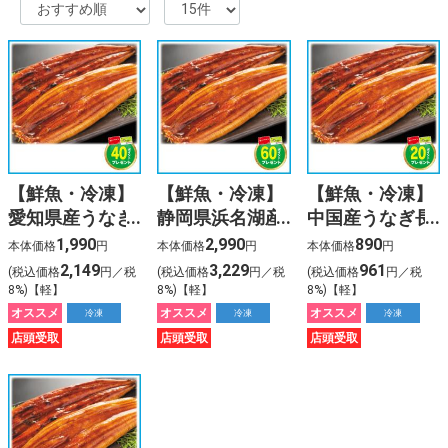
%E7%8E%8B%E5%B0%86%E3%80%80%E7%B7%91%
%E5%91%A8%E5%8D%8E%E5%81%A5
%E4%BD%9C%E8%AF%8D
%E6%AD%8C%E6%9B%B2
2024
桃
%E6%B1%9F%E5%B4%8E%E5%AD%9D%E3%80%80
ardbeg y2k %E8%92%B8%E7%95%99%E6%89%80
%E3%81%8B%E3%81%A4%E3%81%BE%E3%82%93
%E3%82%A4%E3%82%AA%E3%83%B3%E3%81%9D%
%E6%A5%BD%E5%BF%83
%E8%B0%B7%E4%B8%8A
【鮮魚・冷凍】
【鮮魚・冷凍】
【鮮魚・冷凍】
%E4%BA%88%E7%B4%84
愛知県産うなぎ
静岡県浜名湖産
中国産うなぎ長
%E5%A4%A9%E3%81%B7%E3%82%89%E3%80%80%
%E6%81%B5%E6%84%9B%E5%A0%82%E7%97%85%
長蒲焼（大）
うなぎ長蒲焼
蒲焼（大）【1
1,990
2,990
890
本体価格
円
本体価格
円
本体価格
円
【1尾】160g
（特大）【1
尾】200g タレ
2,149
3,229
961
(税込価格
円／税
(税込価格
円／税
(税込価格
円／税
タレ（山椒付
尾】220g タレ
（山椒付き）
8%)【軽】
8%)【軽】
8%)【軽】
き）
（山椒付き）
オススメ
オススメ
オススメ
冷凍
冷凍
冷凍
店頭受取
店頭受取
店頭受取