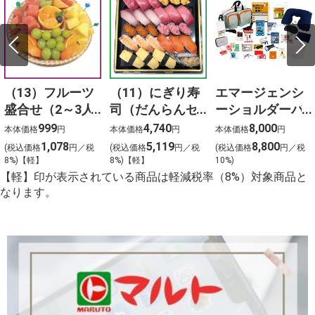
（13）フルーツ
（11）にぎり寿
エマージェンシ
盛合せ（2～3人
司（だんらんセ
ーショルダーバ
前）
ット）3人前
ッグ24点セット
999
4,740
8,000
本体価格
円
本体価格
円
本体価格
円
1,078
5,119
8,800
(税込価格
円／税
(税込価格
円／税
(税込価格
円／税
8%)【軽】
8%)【軽】
10%)
【軽】印が表示されている商品は軽減税率（8%）対象商品と
なります。