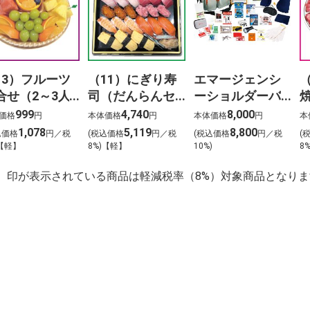
13）フルーツ
（11）にぎり寿
エマージェンシ
合せ（2～3人
司（だんらんセ
ーショルダーバ
）
ット）3人前
ッグ24点セット
999
4,740
8,000
価格
円
本体価格
円
本体価格
円
本
1,078
5,119
8,800
込価格
円／税
(税込価格
円／税
(税込価格
円／税
(
)【軽】
8%)【軽】
10%)
8
】印が表示されている商品は軽減税率（8%）対象商品となりま