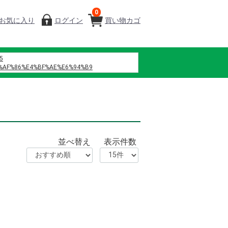
0
お気に入り
ログイン
買い物カゴ
5
%AF%86%E4%BF%AE%E6%94%B9
%B7%B4
%A0%A1%E4%BA%94 h%E6%96%87
%D9%86%D9%87%D9%88%D8%A7
%D9%88%D9%8A
%D9%85%D8%A7%D9%86%D8%B3%D9%8A%D9%87
%D9%86%D8%B5%D9%84
並べ替え
表示件数
%D9%84%D8%B2%D9%87%D8%B1%D9%87
%D9%81%D8%B5%D9%84 42
%8C%B6%EF%BC%88%E6%B7%B1%E5%9C%B3%EF%BC%89%E4%BC%81%E4%B8
%B0%86%E3%80%80%E7%B7%91%E6%A9%8B
%82%B9%E3%82%AF %E8%A3%8F%E8%A1%A8
%B4%8E%E5%AD%9D%E3%80%80%E4%BA%AB%E5%B9%B4%E3%80%80%E3%83
%8D%8E%E5%81%A5 %E4%BD%9C%E8%AF%8D
%9B%B2
%81%A4%E3%81%BE%E3%82%93