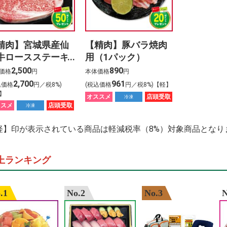
haikyuu 3.%C3%
%E6%81%B5%E6
%E3%82%A4%E3
ardbeg y2k %E
%E6%A5%BD%E5
精肉】宮城県産仙
【精肉】豚バラ焼肉
%E4%BA%88%E7
牛ロースステーキ
用（1パック）
（1パック）
2,500
890
価格
円
本体価格
円
2,700
961
込価格
円／税8%)
(税込価格
円／税8%)【軽】
】
オススメ
店頭受取
冷凍
ススメ
店頭受取
冷凍
軽】印が表示されている商品は軽減税率（8%）対象商品となり
上ランキング
.1
No.2
No.3
N