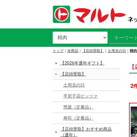
トップ
全商品
【店頭受取】
土用丑の日
精肉
【2026年通年ギフト】
【
【店頭受取】
土用丑の日
2
平尼子店ピッツァ
惣菜（定番品）
寿司（定番品）
【店頭受取】おすすめ商品
（通年）