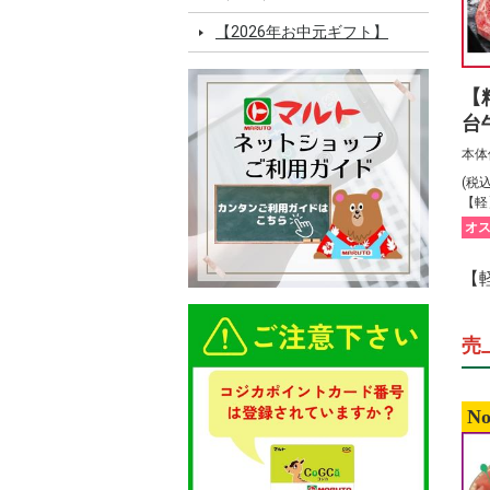
【2026年お中元ギフト】
【
台
用
本体
(税
【軽
オ
【
売
No