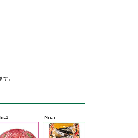
A9vad 9r%C3%A9sz
%84%9B%E5%A0%82%E7%97%85%E9%99%A2
%82%AA%E3%83%B3%E3%81%9D%E3%82%88%E3%82%89%E3%80%80%E6%AD%
8%92%B8%E7%95%99%E6%89%80
%BF%83 %E8%B0%B7%E4%B8%8A
%B4%84
ます。
o.4
No.5