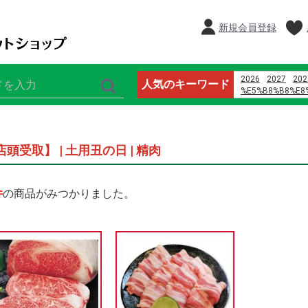
新規会員登録
2026
2027
202
人気のキーワード
%E5%B8%B8%E8
%E9%B8%A1%E5
%E8%AD%A6%E6
%E4%B8%8D3p
オードブル
店頭受取】 | 土用丑の日 | 精肉
%D9%85%D8%A7
%D9%8A%D8%A7
%D8%B1%D9%88
%D8%A7%D9%84
件
の商品がみつかりました。
%D9%88%D8%A7
%D8%A7%D9%84
%E5%96%9C%E8
%E7%8E%8B%E5
%E3%83%9E%E3
2024
桃
%E6%B1%9F%E5
%E5%91%A8%E5
%E6%AD%8C%E6
%E3%81%8B%E3