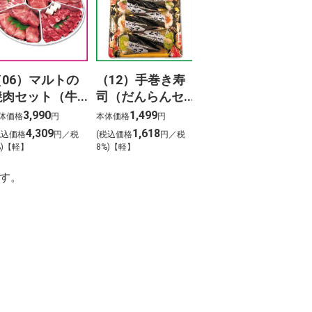
（06）マルトの
（12）手巻き寿
焼肉セット（牛
司（だんらんセ
タン入り）800ｇ
ット）（8本）
3,990
1,499
体価格
円
本体価格
円
4,309
1,618
税込価格
円／税
(税込価格
円／税
%)【軽】
8%)【軽】
す。