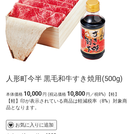
%E9%98%BF%E6%B3%A2%E5%B8%82
%E4%B8%80%E6%98%87
%E6%A5%BD%E5%BF%83
%E8%B0%B7%E4%B8%8A
%E4%BA%88%E7%B4%84
桃
ardbeg y2k %E8%92%B8%E7%95%99%E6%89%80
%D9%85%D8%A7%D9%86%D9%87%D9%88%D8%A7
%D9%8A%D8%A7%D9%88%D9%8A
%D8%B1%D9%88%D9%85%D8%A7%D9%86%D8%B3
%D8%A7%D9%84%D9%86%D8%B5%D9%84
%D9%88%D8%A7%D9%84%D8%B2%D9%87%D8%B1
%D8%A7%D9%84%D9%81%D8%B5%D9%84 42
%E3%82%A4%E3%82%AA%E3%83%B3%E3%81%9D%
%E6%B1%9F%E5%B4%8E%E5%AD%9D%E3%80%80
人形町今半 黒毛和牛すき焼用(500g)
%E3%81%8B%E3%81%A4%E3%81%BE%E3%82%93
10,000
10,800
本体価格
円
(税込価格
円／税8%) 【軽】
【軽】印が表示されている商品は軽減税率（8%）対象商
品となります。
お気に入りに追加