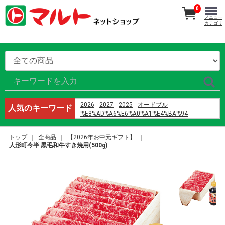
0
メニュー
カテゴリ
2026
2027
2025
オードブル
人気のキーワード
%E8%AD%A6%E6%A0%A1%E4%BA%94
h%E6%96%87 %E4%B8%8D3p
%E5%B8%B8%E8%AF%86%E4%BF%AE%E6%94%B9
トップ
全商品
【2026年お中元ギフト】
%E9%B8%A1%E5%B7%B4
人形町今半 黒毛和牛すき焼用(500g)
2024
%E5%96%9C%E8%8C%B6%EF%BC%88%E6%B7%B1
%E7%8E%8B%E5%B0%86%E3%80%80%E7%B7%91%
%E3%83%9E%E3%82%B9%E3%82%AF
%E8%A3%8F%E8%A1%A8
%E5%91%A8%E5%8D%8E%E5%81%A5
%E4%BD%9C%E8%AF%8D
%E6%AD%8C%E6%9B%B2
%E6%B8%85%E9%A3%8E%E7%9F%A5%E6%88%91%
%E9%98%BF%E6%9D%B0 %E4%BC%B4%E5%A5%8F