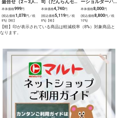
盛合せ（2～3人
司（だんらんセ
ーショルダーバ
前）
ット）3人前
ッグ24点セット
999
4,740
8,000
本体価格
円
本体価格
円
本体価格
円
1,078
5,119
8,800
(税込価格
円／税
(税込価格
円／税
(税込価格
円／税
8%)【軽】
8%)【軽】
10%)
【軽】印が表示されている商品は軽減税率（8%）対象商品と
なります。