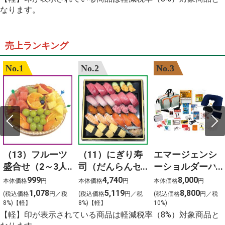
2024
なります。
%E5%91%A8%E5%8D%8E%E5%81%A5
%E4%BD%9C%E8%AF%8D
%E6%AD%8C%E6%9B%B2
%E7%8E%8B%E5%B0%86%E3%80%80%E7%B7%91%
売上ランキング
桃
%E6%B1%9F%E5%B4%8E%E5%AD%9D%E3%80%80
No.1
No.2
No.3
%E3%81%8B%E3%81%A4%E3%81%BE%E3%82%93
ardbeg y2k %E8%92%B8%E7%95%99%E6%89%80
%E3%82%A4%E3%82%AA%E3%83%B3%E3%81%9D%
%E6%A5%BD%E5%BF%83
%E8%B0%B7%E4%B8%8A
%E4%BA%88%E7%B4%84
n%E1%BA%BFu bi%E1%BA%BFt tr%C4%83m
n%C4%83m l%C3%A0 h%E1%BB%AFu
h%E1%BA%A1n
%E6%9D%AD%E5%B7%9E
（13）フルーツ
（11）にぎり寿
エマージェンシ
%E5%A4%96%E5%A9%86%E5%AE%B6
%E8%8F%9C%E5%8D%95
盛合せ（2～3人
司（だんらんセ
ーショルダーバ
前）
ット）3人前
ッグ24点セット
999
4,740
8,000
本体価格
円
本体価格
円
本体価格
円
1,078
5,119
8,800
(税込価格
円／税
(税込価格
円／税
(税込価格
円／税
8%)【軽】
8%)【軽】
10%)
【軽】印が表示されている商品は軽減税率（8%）対象商品と