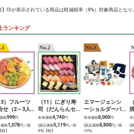
%E3%82%A4%E3
%E6%81%B5%E6
軽】印が表示されている商品は軽減税率（8%）対象商品となり
haikyuu 3.%C3%
ardbeg y2k %E
%E6%A5%BD%E5
上ランキング
%E4%BA%88%E7
.1
No.2
No.3
N
13）フルーツ
（11）にぎり寿
エマージェンシ
合せ（2～3人
司（だんらんセ
ーショルダーバ
）
ット）3人前
ッグ24点セット
999
4,740
8,000
価格
円
本体価格
円
本体価格
円
本
1,078
5,119
8,800
込価格
円／税
(税込価格
円／税
(税込価格
円／税
(
)【軽】
8%)【軽】
10%)
8