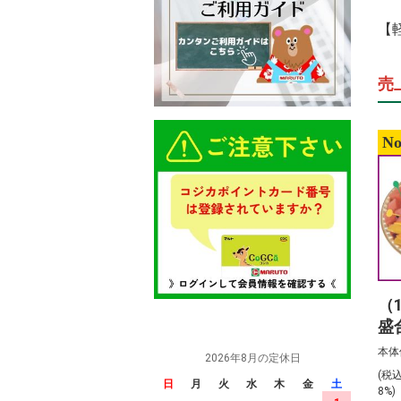
【
売
No
（
盛
前
本体
2026年8月の定休日
(税
日
月
火
水
木
金
土
8%