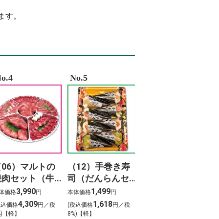
%82%AA%E3%83%B3%E3%81%9D%E3%82%88%E3%82%89%E3%80%80%E6%AD%
%84%9B%E5%A0%82%E7%97%85%E9%99%A2
ます。
A9vad 9r%C3%A9sz
8%92%B8%E7%95%99%E6%89%80
%BF%83 %E8%B0%B7%E4%B8%8A
%B4%84
o.4
No.5
（06）マルトの
（12）手巻き寿
焼肉セット（牛
司（だんらんセ
タン入り）800ｇ
ット）（8本）
3,990
1,499
体価格
円
本体価格
円
4,309
1,618
税込価格
円／税
(税込価格
円／税
%)【軽】
8%)【軽】