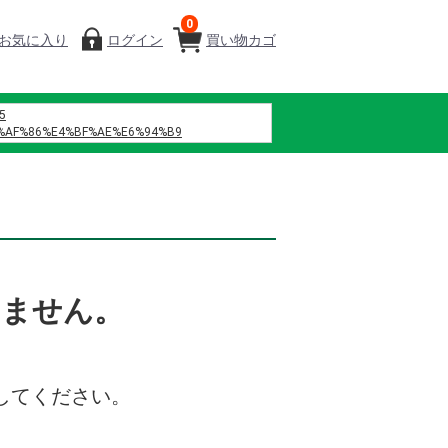
0
お気に入り
ログイン
買い物カゴ
5
%AF%86%E4%BF%AE%E6%94%B9
%B7%B4
%A0%A1%E4%BA%94 h%E6%96%87
%8C%B6%EF%BC%88%E6%B7%B1%E5%9C%B3%EF%BC%89%E4%BC%81%E4%B8
%D9%86%D9%87%D9%88%D8%A7
%D9%88%D9%8A
%D9%85%D8%A7%D9%86%D8%B3%D9%8A%D9%87
%D9%86%D8%B5%D9%84
いません。
%D9%84%D8%B2%D9%87%D8%B1%D9%87
%D9%81%D8%B5%D9%84 42
%B0%86%E3%80%80%E7%B7%91%E6%A9%8B
%82%B9%E3%82%AF %E8%A3%8F%E8%A1%A8
%8D%8E%E5%81%A5 %E4%BD%9C%E8%AF%8D
%9B%B2
してください。
%B4%8E%E5%AD%9D%E3%80%80%E4%BA%AB%E5%B9%B4%E3%80%80%E3%83
%E3%81%A4%E3%81%BE%E3%82%93