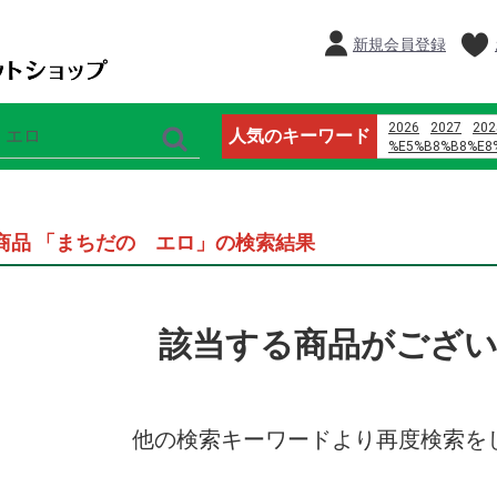
新規会員登録
2026
2027
202
人気のキーワード
%E5%B8%B8%E8
%E9%B8%A1%E5
%E8%AD%A6%E6
%E4%B8%8D3p
オードブル
商品 「まちだの エロ」の検索結果
%E5%96%9C%E8
%D9%85%D8%A7
%D9%8A%D8%A7
%D8%B1%D9%88
%D8%A7%D9%84
該当する商品がござ
%D9%88%D8%A7
%D8%A7%D9%84
%E7%8E%8B%E5
%E3%83%9E%E3
%E5%91%A8%E5
%E6%AD%8C%E6
他の検索キーワードより再度検索を
2024
%E6%B1%9F%E5
桃
%E3%81%8B