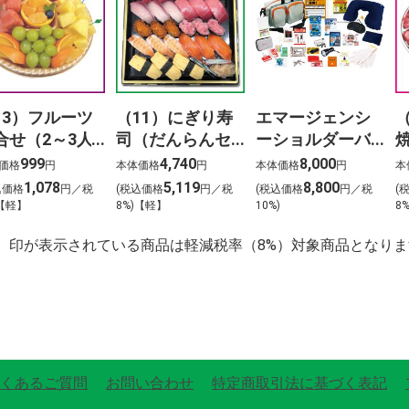
13）フルーツ
（11）にぎり寿
エマージェンシ
合せ（2～3人
司（だんらんセ
ーショルダーバ
）
ット）3人前
ッグ24点セット
999
4,740
8,000
価格
円
本体価格
円
本体価格
円
本
1,078
5,119
8,800
込価格
円／税
(税込価格
円／税
(税込価格
円／税
(
)【軽】
8%)【軽】
10%)
8
】印が表示されている商品は軽減税率（8%）対象商品となりま
くあるご質問
お問い合わせ
特定商取引法に基づく表記