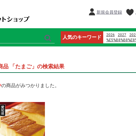
新規会員登録
2026
2027
202
人気のキーワード
%E5%B8%B8%E8
%E9%B8%A1%E5
%E8%AD%A6%E6
%E4%B8%8D3p
%E5%96%9C%E8
商品 「たまご」の検索結果
オードブル
%E3%83%9E%E3
%D9%85%D8%A7
%D9%8A%D8%A7
件
の商品がみつかりました。
%D8%B1%D9%88
%D8%A7%D9%84
%D9%88%D8%A7
%D8%A7%D9%84
%E7%8E%8B%E5
%E5%91%A8%E5
%E6%AD%8C%E6
2024
桃
%E6%B1%9F%E5
ardbeg y2k %E