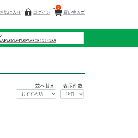
0
お気に入り
ログイン
買い物カゴ
5
%AF%86%E4%BF%AE%E6%94%B9
%B7%B4
%A0%A1%E4%BA%94 h%E6%96%87
%8C%B6%EF%BC%88%E6%B7%B1%E5%9C%B3%EF%BC%89%E4%BC%81%E4%B8
%82%B9%E3%82%AF %E8%A3%8F%E8%A1%A8
%D9%86%D9%87%D9%88%D8%A7
%D9%88%D9%8A
並べ替え
表示件数
%D9%85%D8%A7%D9%86%D8%B3%D9%8A%D9%87
%D9%86%D8%B5%D9%84
%D9%84%D8%B2%D9%87%D8%B1%D9%87
%D9%81%D8%B5%D9%84 42
%B0%86%E3%80%80%E7%B7%91%E6%A9%8B
%8D%8E%E5%81%A5 %E4%BD%9C%E8%AF%8D
%9B%B2
%B4%8E%E5%AD%9D%E3%80%80%E4%BA%AB%E5%B9%B4%E3%80%80%E3%83
8%92%B8%E7%95%99%E6%89%80