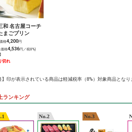
%E3%81%8B%E3
%E3%82%A4%E3
%E6%A5%BD%E5
%E4%BA%88%E7
%E5%A4%A9%E3
三和 名古屋コーチ
%E6%81%B5%E6
たまごプリン
4,200
価格
円
4,536
込価格
円／税8%)
】
り切れ
軽】印が表示されている商品は軽減税率（8%）対象商品となり
上ランキング
.1
No.2
No.3
N