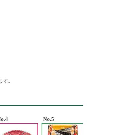
%81%A4%E3%81%BE%E3%82%93
%82%AA%E3%83%B3%E3%81%9D%E3%82%88%E3%82%89%E3%80%80%E6%AD%
%BF%83 %E8%B0%B7%E4%B8%8A
%B4%84
%81%B7%E3%82%89%E3%80%80%E6%B5%85%E3%81%8F%E3%80%80%E6%B7%
%84%9B%E5%A0%82%E7%97%85%E9%99%A2
ます。
o.4
No.5