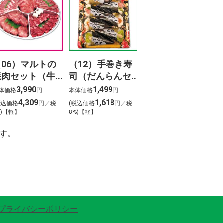
（06）マルトの
（12）手巻き寿
焼肉セット（牛
司（だんらんセ
タン入り）800ｇ
ット）（8本）
3,990
1,499
体価格
円
本体価格
円
4,309
1,618
税込価格
円／税
(税込価格
円／税
%)【軽】
8%)【軽】
す。
プライバシーポリシー