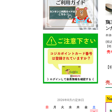
鶏
ン
本体
(税
【軽
売
【
売
No
2026年8月の定休日
日
月
火
水
木
金
土