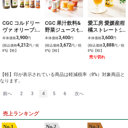
CGC コルドリー
CGC 果汁飲料&
愛工房 愛媛産柑
ヴァ オリーブオ
野菜ジュースセ
橘ストレートジ
イル&ドレッシ
ット(15本)
ュースセット
3,900
3,400
3,600
本体価格
円
本体価格
円
本体価格
円
ングセット
(15本)
4,212
3,672
3,888
(税込価格
円／税
(税込価格
円／税
(税込価格
円／税
8%)【軽】
8%)【軽】
8%)【軽】
売り切れ
【軽】印が表示されている商品は軽減税率（8%）対象商品と
なります。
前へ
2
3
4
5
6
次へ
売上ランキング
No.1
No.2
No.3