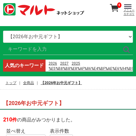
0
メニュー
カテゴリ
2026
2027
2025
人気のキーワード
%E5%B8%B8%E8%AF%86%E4%BF%AE%E6%94%B9
%E9%B8%A1%E5%B7%B4
%E8%AD%A6%E6%A0%A1%E4%BA%94
トップ
全商品
【2026年お中元ギフト】
h%E6%96%87 %E4%B8%8D3p
%D9%85%D8%A7%D9%86%D9%87%D9%88%D8%A7
%D9%8A%D8%A7%D9%88%D9%8A
%D8%B1%D9%88%D9%85%D8%A7%D9%86%D8%B3
【2026年お中元ギフト】
%D8%A7%D9%84%D9%86%D8%B5%D9%84
%D9%88%D8%A7%D9%84%D8%B2%D9%87%D8%B1
%D8%A7%D9%84%D9%81%D8%B5%D9%84 42
210
件
の商品がみつかりました。
%E5%96%9C%E8%8C%B6%EF%BC%88%E6%B7%B1
オードブル
2024
並べ替え
表示件数
%E3%83%9E%E3%82%B9%E3%82%AF
%E8%A3%8F%E8%A1%A8