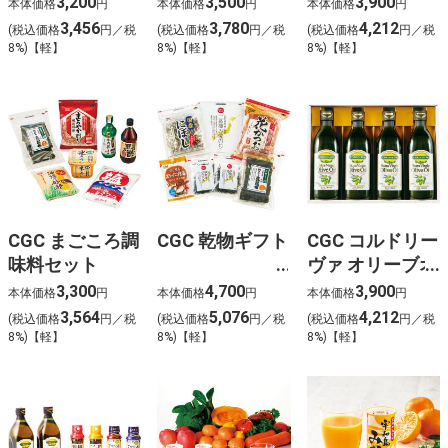
3,200
3,500
3,900
本体価格
円
本体価格
円
本体価格
円
3,456
3,780
4,212
(税込価格
円／税
(税込価格
円／税
(税込価格
円／税
8%)【軽】
8%)【軽】
8%)【軽】
CGC まごころ調
CGC 乾物ギフト
CGC コルドリー
味料セット
ヴァ オリーブオ
イル
3,300
4,700
3,900
本体価格
円
本体価格
円
本体価格
円
3,564
5,076
4,212
(税込価格
円／税
(税込価格
円／税
(税込価格
円／税
8%)【軽】
8%)【軽】
8%)【軽】