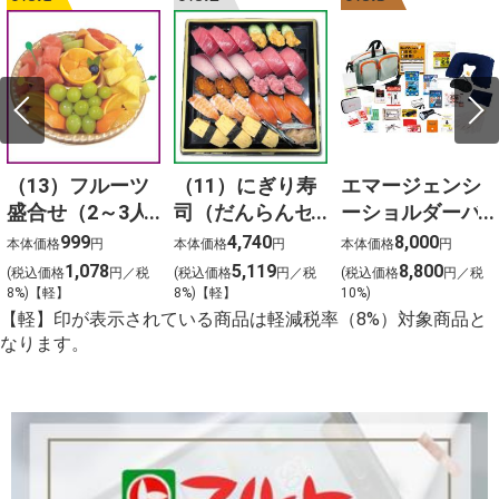
（13）フルーツ
（11）にぎり寿
エマージェンシ
盛合せ（2～3人
司（だんらんセ
ーショルダーバ
前）
ット）3人前
ッグ24点セット
999
4,740
8,000
本体価格
円
本体価格
円
本体価格
円
1,078
5,119
8,800
(税込価格
円／税
(税込価格
円／税
(税込価格
円／税
8%)【軽】
8%)【軽】
10%)
【軽】印が表示されている商品は軽減税率（8%）対象商品と
なります。