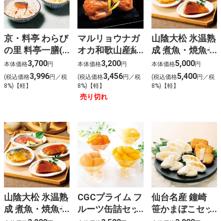
京・料亭 わらび
マルリョウナガ
山陰大松 氷温熟
の里 料亭一膳(9
オカ和歌山産紀
成 煮魚・焼魚セ
食)
州の大きい梅
ット(10食)
3,700
3,200
5,000
本体価格
円
本体価格
円
本体価格
円
3,996
3,456
5,400
(税込価格
円／税
(税込価格
円／税
(税込価格
円／税
8%)【軽】
8%)【軽】
8%)【軽】
売り切れ
山陰大松 氷温熟
CGCプライム フ
仙台名産 鐘崎
成 煮魚・焼魚セ
ルーツ缶詰セッ
笹かまぼこセッ
ット(6食)
ト
ト