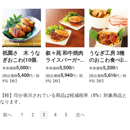
祇園さゝ木 うな
叙々苑 和牛焼肉
うなぎ工房 3種
ぎおこわ(10個)
ライスバーガー
のおこわ食べ比
特製(6個)
べ(6食)
5,000
5,500
5,200
本体価格
円
本体価格
円
本体価格
円
5,400
5,940
5,616
(税込価格
円／税
(税込価格
円／税
(税込価格
円／税
8%)【軽】
8%)【軽】
8%)【軽】
【軽】印が表示されている商品は軽減税率（8%）対象商品と
なります。
前へ
1
2
3
4
5
次へ