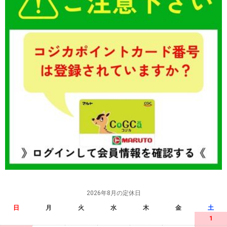
2026年8月の定休日
日
月
火
水
木
金
土
1