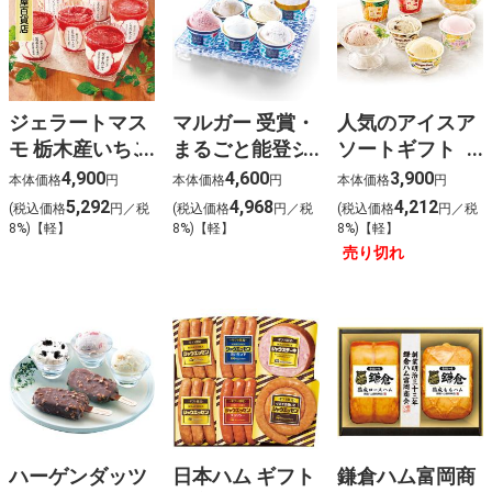
ジェラートマス
マルガー 受賞・
人気のアイスア
モ 栃木産いちご
まるごと能登ジ
ソートギフト
の食べ比べセッ
ェラート2026(8
(12個)
4,900
4,600
3,900
本体価格
円
本体価格
円
本体価格
円
ト(6個)
個)
5,292
4,968
4,212
(税込価格
円／税
(税込価格
円／税
(税込価格
円／税
8%)【軽】
8%)【軽】
8%)【軽】
売り切れ
ハーゲンダッツ
日本ハム ギフト
鎌倉ハム富岡商