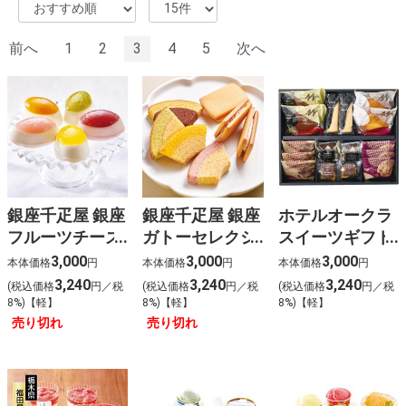
%E7%8E%8B%E5%B0%86%E3%80%80%E7%B7%91%
オードブル
%E5%91%A8%E5%8D%8E%E5%81%A5
前へ
1
2
3
4
5
次へ
%E4%BD%9C%E8%AF%8D
%E6%AD%8C%E6%9B%B2
%E3%82%A4%E3%82%AA%E3%83%B3%E3%81%9D%
%E6%81%B5%E6%84%9B%E5%A0%82%E7%97%85%
%E3%83%93%E3%82%BF%E3%83%9F%E3%83%B3b
%E8%91%89%E9%85%B8
%E6%A5%BD%E5%BF%83
%E8%B0%B7%E4%B8%8A
%E4%BA%88%E7%B4%84
%E6%B1%9F%E5%B4%8E%E5%AD%9D%E3%80%80
銀座千疋屋 銀座
銀座千疋屋 銀座
ホテルオークラ
ardbeg y2k %E8%92%B8%E7%95%99%E6%89%80
%E4%B8%80%E4%B8%96%E9%A2%A8%E9%9D%A1
フルーツチーズ
ガトーセレクシ
スイーツギフト
%E5%89%8D%E7%95%A5%E3%80%81%E9%81%93%
ケーキ(8個)
ョン (15個)
セット(16個)
3,000
3,000
3,000
%E3%82%B5 %E3%83%B3 %E3%83%A9
本体価格
円
本体価格
円
本体価格
円
%E3%82%A4 %E3%82%BA %E5%87%BA
3,240
3,240
3,240
(税込価格
円／税
(税込価格
円／税
(税込価格
円／税
%E9%9B%B2%E3%80%80%E6%96%99%E9%87%91
8%)【軽】
8%)【軽】
8%)【軽】
売り切れ
売り切れ