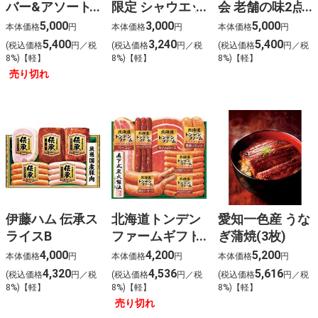
バー&アソート
限定 シャウエッ
会 老舗の味2点
セット(9個)
センセット
セット
5,000
3,000
5,000
本体価格
円
本体価格
円
本体価格
円
5,400
3,240
5,400
(税込価格
円／税
(税込価格
円／税
(税込価格
円／税
8%)【軽】
8%)【軽】
8%)【軽】
売り切れ
伊藤ハム 伝承ス
北海道トンデン
愛知一色産 うな
ライスB
ファームギフト
ぎ蒲焼(3枚)
B
4,000
4,200
5,200
本体価格
円
本体価格
円
本体価格
円
4,320
4,536
5,616
(税込価格
円／税
(税込価格
円／税
(税込価格
円／税
8%)【軽】
8%)【軽】
8%)【軽】
売り切れ