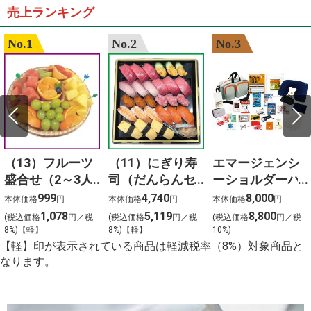
売上ランキング
No.1
No.2
No.3
（13）フルーツ
（11）にぎり寿
エマージェンシ
盛合せ（2～3人
司（だんらんセ
ーショルダーバ
前）
ット）3人前
ッグ24点セット
999
4,740
8,000
本体価格
円
本体価格
円
本体価格
円
1,078
5,119
8,800
(税込価格
円／税
(税込価格
円／税
(税込価格
円／税
8%)【軽】
8%)【軽】
10%)
【軽】印が表示されている商品は軽減税率（8%）対象商品と
なります。