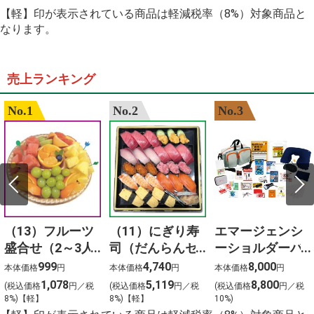
【軽】印が表示されている商品は軽減税率（8%）対象商品と
なります。
売上ランキング
No.1
No.2
No.3
（13）フルーツ
（11）にぎり寿
エマージェンシ
盛合せ（2～3人
司（だんらんセ
ーショルダーバ
前）
ット）3人前
ッグ24点セット
999
4,740
8,000
本体価格
円
本体価格
円
本体価格
円
1,078
5,119
8,800
(税込価格
円／税
(税込価格
円／税
(税込価格
円／税
8%)【軽】
8%)【軽】
10%)