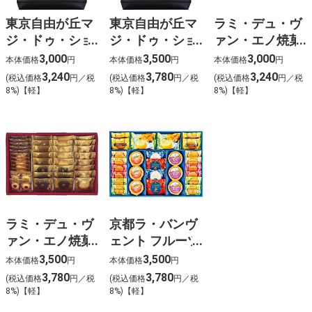
東京自由が丘マ
東京自由が丘マ
ラミ・デュ・ヴ
ジ・ドゥ・ショ
ジ・ドゥ・ショ
ァン・エノ焼菓
コラ監修 焼き
コラ監修 焼き
子
3,000
3,500
3,000
本体価格
円
本体価格
円
本体価格
円
菓子ギフト
菓子ギフト
3,240
3,780
3,240
(税込価格
円／税
(税込価格
円／税
(税込価格
円／税
8%)【軽】
8%)【軽】
8%)【軽】
ラミ・デュ・ヴ
京都ラ・バンヴ
ァン・エノ焼菓
ェント フルーツ
子
ゼリー&焼菓子
3,500
3,500
本体価格
円
本体価格
円
セット(28個)
3,780
3,780
(税込価格
円／税
(税込価格
円／税
8%)【軽】
8%)【軽】