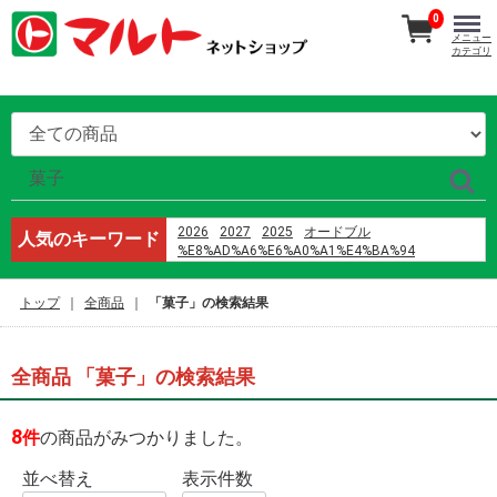
0
メニュー
カテゴリ
2026
2027
2025
オードブル
人気のキーワード
%E8%AD%A6%E6%A0%A1%E4%BA%94
h%E6%96%87 %E4%B8%8D3p
%E5%B8%B8%E8%AF%86%E4%BF%AE%E6%94%B9
トップ
全商品
「菓子」の検索結果
%E9%B8%A1%E5%B7%B4
2024
%E3%83%9E%E3%82%B9%E3%82%AF
%E8%A3%8F%E8%A1%A8
全商品 「菓子」の検索結果
%E5%96%9C%E8%8C%B6%EF%BC%88%E6%B7%B1
%E7%8E%8B%E5%B0%86%E3%80%80%E7%B7%91%
%E5%91%A8%E5%8D%8E%E5%81%A5
8
件
の商品がみつかりました。
%E4%BD%9C%E8%AF%8D
%E6%AD%8C%E6%9B%B2
並べ替え
表示件数
%E6%B8%85%E9%A3%8E%E7%9F%A5%E6%88%91%
%E9%98%BF%E6%9D%B0 %E4%BC%B4%E5%A5%8F