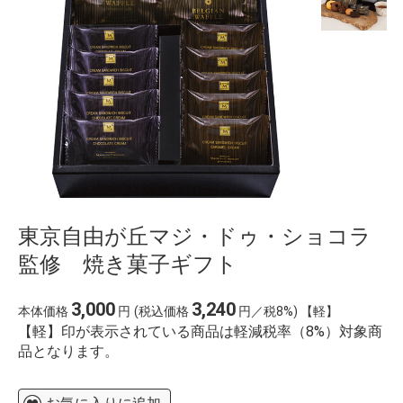
%E3%83%9E%E3%82%B9%E3%82%AF
%E8%A3%8F%E8%A1%A8
%E5%91%A8%E5%8D%8E%E5%81%A5
%E4%BD%9C%E8%AF%8D
%E6%AD%8C%E6%9B%B2
桃
%E6%B1%9F%E5%B4%8E%E5%AD%9D%E3%80%80
%E3%81%8B%E3%81%A4%E3%81%BE%E3%82%93
%E3%82%A4%E3%82%AA%E3%83%B3%E3%81%9D%
haikyuu 3.%C3%A9vad 9r%C3%A9sz
%E6%81%B5%E6%84%9B%E5%A0%82%E7%97%85%
%E6%A5%BD%E5%BF%83
%E8%B0%B7%E4%B8%8A
%E4%BA%88%E7%B4%84
ardbeg y2k %E8%92%B8%E7%95%99%E6%89%80
東京自由が丘マジ・ドゥ・ショコラ
監修 焼き菓子ギフト
3,000
3,240
本体価格
円
(税込価格
円／税8%) 【軽】
【軽】印が表示されている商品は軽減税率（8%）対象商
品となります。