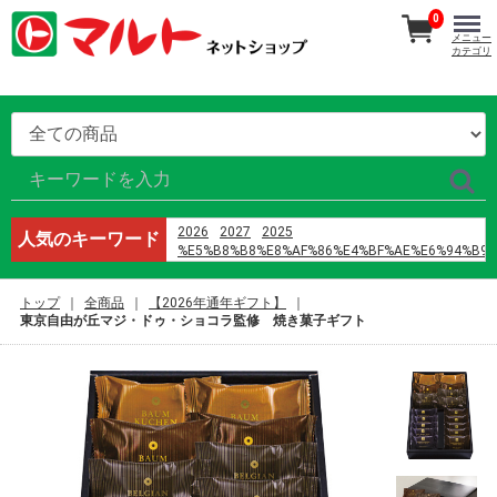
0
メニュー
カテゴリ
2026
2027
2025
人気のキーワード
%E5%B8%B8%E8%AF%86%E4%BF%AE%E6%94%B9
%E9%B8%A1%E5%B7%B4
オードブル
トップ
全商品
【2026年通年ギフト】
%E8%AD%A6%E6%A0%A1%E4%BA%94
東京自由が丘マジ・ドゥ・ショコラ監修 焼き菓子ギフト
h%E6%96%87 %E4%B8%8D3p
%E5%96%9C%E8%8C%B6%EF%BC%88%E6%B7%B1
%D9%85%D8%A7%D9%86%D9%87%D9%88%D8%A7
%D9%8A%D8%A7%D9%88%D9%8A
%D8%B1%D9%88%D9%85%D8%A7%D9%86%D8%B3
%D8%A7%D9%84%D9%86%D8%B5%D9%84
%D9%88%D8%A7%D9%84%D8%B2%D9%87%D8%B1
%D8%A7%D9%84%D9%81%D8%B5%D9%84 42
%E7%8E%8B%E5%B0%86%E3%80%80%E7%B7%91%
2024