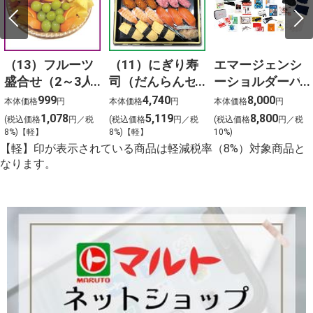
（13）フルーツ
（11）にぎり寿
エマージェンシ
盛合せ（2～3人
司（だんらんセ
ーショルダーバ
前）
ット）3人前
ッグ24点セット
999
4,740
8,000
本体価格
円
本体価格
円
本体価格
円
1,078
5,119
8,800
(税込価格
円／税
(税込価格
円／税
(税込価格
円／税
8%)【軽】
8%)【軽】
10%)
【軽】印が表示されている商品は軽減税率（8%）対象商品と
なります。