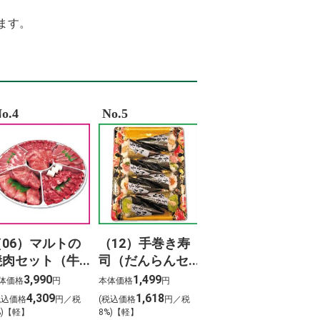
9%9B%B2%E3%80%80%E6%96%99%E9%87%91
A9vad 9r%C3%A9sz
ます。
%AD%90%E5%BE%A1%E6%B4%A5%E3%80%80%E6%AD%8C
%B8%96%E9%A2%A8%E9%9D%A1%E3%82%BB%E3%83%94%E3%82%A2
%95%A5%E3%80%81%E9%81%93%E3%81%AE%E4%B8%8A%E3%82%88%E3%82%
%82%B9%E3%82%AF %E8%A3%8F%E8%A1%A8
%82%AA%E3%83%B3%E3%81%9D%E3%82%88%E3%82%89%E3%80%80%E6%AD%
%8D%8E%E5%81%A5 %E4%BD%9C%E8%AF%8D
%9B%B2
o.4
No.5
（06）マルトの
（12）手巻き寿
焼肉セット（牛
司（だんらんセ
タン入り）800ｇ
ット）（8本）
3,990
1,499
体価格
円
本体価格
円
4,309
1,618
税込価格
円／税
(税込価格
円／税
%)【軽】
8%)【軽】