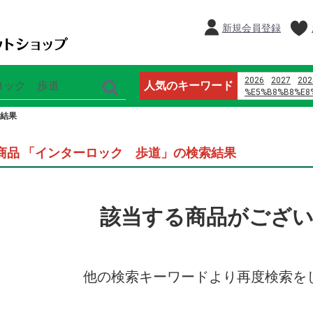
新規会員登録
2026
2027
202
人気のキーワード
%E5%B8%B8%E8
%E9%B8%A1%E5
結果
%E5%96%9C%E8
%D9%85%D8%A7
%D9%8A%D8%A7
商品 「インターロック 歩道」の検索結果
%D8%B1%D9%88
%D8%A7%D9%84
%D9%88%D8%A7
%D8%A7%D9%84
%E8%AD%A6%E6
該当する商品がござ
%E4%B8%8D3p
%E6%81%B5%E6
2024
オードブル
%E3%83%93%E3
%E8%91%89%E9
%E7%8E%8B%E5
他の検索キーワードより再度検索を
%E6%A5%BD%E5
%E4%BA%88%E7
%E3%82%B5 %E3