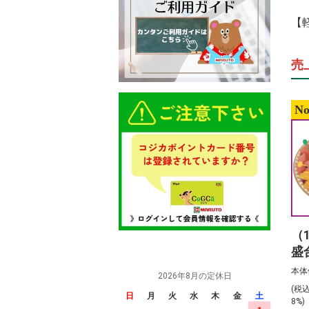
【
売
No
（
盛
前
本体
2026年8月の定休日
(税
日
月
火
水
木
金
土
8%