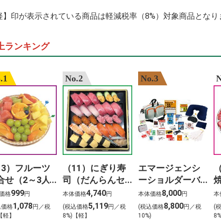
%E5%87%BA %E
haikyuu 3.%C3%
軽】印が表示されている商品は軽減税率（8%）対象商品となり
%E6%9D%8F%E5
%E4%B8%80%E4
%E5%89%8D%E7
上ランキング
%E3%83%9E%E3
%E3%82%A4%E3
%E5%91%A8%E5
%E6%AD%8C%E6
.1
No.2
No.3
N
13）フルーツ
（11）にぎり寿
エマージェンシ
合せ（2～3人
司（だんらんセ
ーショルダーバ
）
ット）3人前
ッグ24点セット
999
4,740
8,000
価格
円
本体価格
円
本体価格
円
本
1,078
5,119
8,800
込価格
円／税
(税込価格
円／税
(税込価格
円／税
(
)【軽】
8%)【軽】
10%)
8