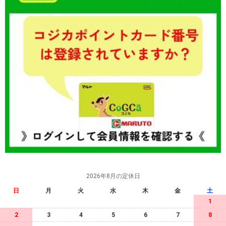
2026年8月の定休日
日
月
火
水
木
金
土
1
2
3
4
5
6
7
8