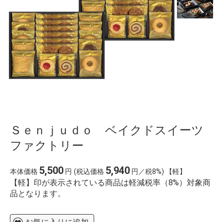
%E8%A3%8F%E8%A1%A8
%E5%91%A8%E5%8D%8E%E5%81%A5
%E4%BD%9C%E8%AF%8D
%E6%AD%8C%E6%9B%B2
%E6%A5%BD%E5%BF%83
%E8%B0%B7%E4%B8%8A
%E4%BA%88%E7%B4%84
桃
%E6%B8%85%E9%A3%8E%E7%9F%A5%E6%88%91%
%E9%98%BF%E6%9D%B0 %E4%BC%B4%E5%A5%8F
ardbeg y2k %E8%92%B8%E7%95%99%E6%89%80
%E6%B1%9F%E5%B4%8E%E5%AD%9D%E3%80%80
%E9%98%BF%E6%B3%A2%E5%B8%82
%E4%B8%80%E6%98%87
%E3%82%A4%E3%82%AA%E3%83%B3%E3%81%9D%
Ｓｅｎｊｕｄｏ ベイクドスイーツ
roasting calcination %E7%84%BC%E6%88%90
ファクトリー
5,500
5,940
本体価格
円
(税込価格
円／税8%) 【軽】
【軽】印が表示されている商品は軽減税率（8%）対象商
品となります。