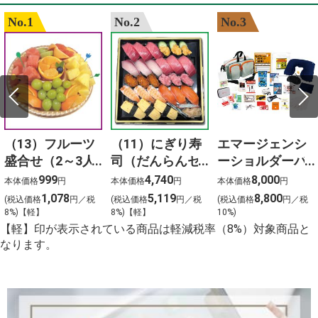
No.1
No.2
No.3
（13）フルーツ
（11）にぎり寿
エマージェンシ
盛合せ（2～3人
司（だんらんセ
ーショルダーバ
前）
ット）3人前
ッグ24点セット
999
4,740
8,000
本体価格
円
本体価格
円
本体価格
円
1,078
5,119
8,800
(税込価格
円／税
(税込価格
円／税
(税込価格
円／税
8%)【軽】
8%)【軽】
10%)
【軽】印が表示されている商品は軽減税率（8%）対象商品と
なります。