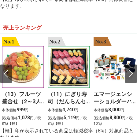
2024
オードブル
なります。
%E6%B1%9F%E5%B4%8E%E5%AD%9D%E3%80%80
%E5%91%A8%E5%8D%8E%E5%81%A5
%E4%BD%9C%E8%AF%8D
%E6%AD%8C%E6%9B%B2
売上ランキング
%E3%82%A4%E3%82%AA%E3%83%B3%E3%81%9D%
ardbeg y2k %E8%92%B8%E7%95%99%E6%89%80
No.1
No.2
No.3
%E6%A5%BD%E5%BF%83
%E8%B0%B7%E4%B8%8A
%E4%BA%88%E7%B4%84
%E6%81%B5%E6%84%9B%E5%A0%82%E7%97%85%
haikyuu 3.%C3%A9vad 9r%C3%A9sz
%E3%83%93%E3%82%BF%E3%83%9F%E3%83%B3b
%E8%91%89%E9%85%B8
%E3%81%8B%E3%81%A4%E3%81%BE%E3%82%93
（13）フルーツ
（11）にぎり寿
エマージェンシ
盛合せ（2～3人
司（だんらんセ
ーショルダーバ
前）
ット）3人前
ッグ24点セット
999
4,740
8,000
本体価格
円
本体価格
円
本体価格
円
1,078
5,119
8,800
(税込価格
円／税
(税込価格
円／税
(税込価格
円／税
8%)【軽】
8%)【軽】
10%)
【軽】印が表示されている商品は軽減税率（8%）対象商品と