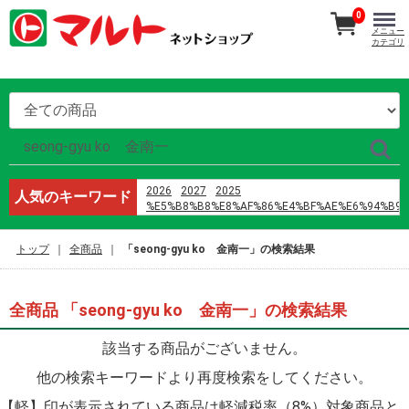
0
メニュー
カテゴリ
2026
2027
2025
人気のキーワード
%E5%B8%B8%E8%AF%86%E4%BF%AE%E6%94%B9
%E9%B8%A1%E5%B7%B4
%E8%AD%A6%E6%A0%A1%E4%BA%94
トップ
全商品
「seong-gyu ko 金南一」の検索結果
h%E6%96%87 %E4%B8%8D3p
%D9%85%D8%A7%D9%86%D9%87%D9%88%D8%A7
%D9%8A%D8%A7%D9%88%D9%8A
%D8%B1%D9%88%D9%85%D8%A7%D9%86%D8%B3
全商品 「seong-gyu ko 金南一」の検索結果
%D8%A7%D9%84%D9%86%D8%B5%D9%84
%D9%88%D8%A7%D9%84%D8%B2%D9%87%D8%B1
該当する商品がございません。
%D8%A7%D9%84%D9%81%D8%B5%D9%84 42
%E5%96%9C%E8%8C%B6%EF%BC%88%E6%B7%B1
他の検索キーワードより再度検索をしてください。
%E7%8E%8B%E5%B0%86%E3%80%80%E7%B7%91%
%E3%83%9E%E3%82%B9%E3%82%AF
【軽】印が表示されている商品は軽減税率（8%）対象商品と
%E8%A3%8F%E8%A1%A8