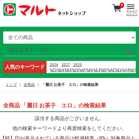
0
メニュー
カテゴリ
2026
2027
2025
人気のキーワード
%E5%B8%B8%E8%AF%86%E4%BF%AE%E6%94%B9
%E9%B8%A1%E5%B7%B4
%E8%AD%A6%E6%A0%A1%E4%BA%94
トップ
全商品
「麗日 お茶子 エロ」の検索結果
h%E6%96%87 %E4%B8%8D3p
%D9%85%D8%A7%D9%86%D9%87%D9%88%D8%A7
%D9%8A%D8%A7%D9%88%D9%8A
%D8%B1%D9%88%D9%85%D8%A7%D9%86%D8%B3
全商品 「麗日 お茶子 エロ」の検索結果
%D8%A7%D9%84%D9%86%D8%B5%D9%84
%D9%88%D8%A7%D9%84%D8%B2%D9%87%D8%B1
該当する商品がございません。
%D8%A7%D9%84%D9%81%D8%B5%D9%84 42
%E5%96%9C%E8%8C%B6%EF%BC%88%E6%B7%B1
他の検索キーワードより再度検索をしてください。
オードブル
2024
%E3%83%9E%E3%82%B9%E3%82%AF
【軽】印が表示されている商品は軽減税率（8%）対象商品と
%E8%A3%8F%E8%A1%A8