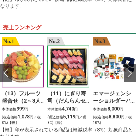
%E3%82%A4%E3%82%AA%E3%83%B3%E3%81%9D%
なります。
%E7%8E%8B%E5%B0%86%E3%80%80%E7%B7%91%
%E6%81%B5%E6%84%9B%E5%A0%82%E7%97%85%
%E5%91%A8%E5%8D%8E%E5%81%A5
%E4%BD%9C%E8%AF%8D
売上ランキング
%E6%AD%8C%E6%9B%B2
%E3%83%93%E3%82%BF%E3%83%9F%E3%83%B3b
No.1
No.2
No.3
%E8%91%89%E9%85%B8
%E6%A5%BD%E5%BF%83
%E8%B0%B7%E4%B8%8A
%E4%BA%88%E7%B4%84
%E3%83%A1%E3%83%B3%E3%82%BA %E3%83%91
%E3%82%A2%E3%83%83%E3%83%91%E3%83%BC
%E3%82%B9%E3%83%AA%E3%83%83%E3%83%9D%
%E4%B8%80%E4%B8%96%E9%A2%A8%E9%9D%A1
%E5%89%8D%E7%95%A5%E3%80%81%E9%81%93%
%E3%82%B5 %E3%83%B3 %E3%83%A9
（13）フルーツ
（11）にぎり寿
エマージェンシ
%E3%82%A4 %E3%82%BA %E5%87%BA
%E9%9B%B2%E3%80%80%E6%96%99%E9%87%91
盛合せ（2～3人
司（だんらんセ
ーショルダーバ
%E3%81%8B%E3%81%A4%E3%81%BE%E3%82%93
前）
ット）3人前
ッグ24点セット
999
4,740
8,000
本体価格
円
本体価格
円
本体価格
円
1,078
5,119
8,800
(税込価格
円／税
(税込価格
円／税
(税込価格
円／税
8%)【軽】
8%)【軽】
10%)
【軽】印が表示されている商品は軽減税率（8%）対象商品と