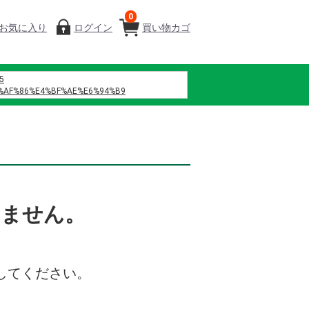
0
お気に入り
ログイン
買い物カゴ
5
%AF%86%E4%BF%AE%E6%94%B9
%B7%B4
%A0%A1%E4%BA%94 h%E6%96%87
%8C%B6%EF%BC%88%E6%B7%B1%E5%9C%B3%EF%BC%89%E4%BC%81%E4%B8
%D9%86%D9%87%D9%88%D8%A7
%D9%88%D9%8A
%D9%85%D8%A7%D9%86%D8%B3%D9%8A%D9%87
%D9%86%D8%B5%D9%84
%D9%84%D8%B2%D9%87%D8%B1%D9%87
いません。
%D9%81%D8%B5%D9%84 42
%82%B9%E3%82%AF %E8%A3%8F%E8%A1%A8
%B0%86%E3%80%80%E7%B7%91%E6%A9%8B
%84%9B%E5%A0%82%E7%97%85%E9%99%A2
してください。
8%92%B8%E7%95%99%E6%89%80
%82%BF%E3%83%9F%E3%83%B3b12
%85%B8