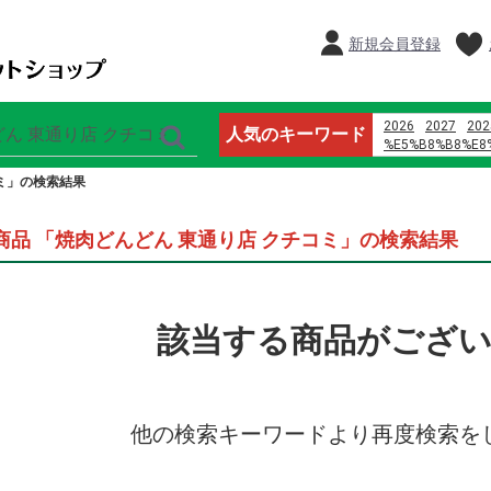
新規会員登録
2026
2027
202
人気のキーワード
%E5%B8%B8%E8
%E9%B8%A1%E5
ミ」の検索結果
%E8%AD%A6%E6
%E4%B8%8D3p
%E5%96%9C%E8
商品 「焼肉どんどん 東通り店 クチコミ」の検索結果
%D9%85%D8%A7
%D9%8A%D8%A7
%D8%B1%D9%88
%D8%A7%D9%84
%D9%88%D8%A7
該当する商品がござ
%D8%A7%D9%84
%E3%83%9E%E3
2024
%E7%8E%8B%E5
オードブル
%E6%81%B5%E6
他の検索キーワードより再度検索を
ardbeg y2k %E
%E3%83%93%E3
%E8%91%89%E9