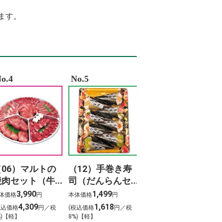
%82%AA%E3%83%B3%E3%81%9D%E3%82%88%E3%82%89%E3%80%80%E6%AD%
%8D%8E%E5%81%A5 %E4%BD%9C%E8%AF%8D
ます。
%9B%B2
%BF%83 %E8%B0%B7%E4%B8%8A
%B4%84
%B4%8E%E5%AD%9D%E3%80%80%E4%BA%AB%E5%B9%B4%E3%80%80%E3%83
%81%A4%E3%81%BE%E3%82%93
%B8%96%E9%A2%A8%E9%9D%A1%E3%82%BB%E3%83%94%E3%82%A2
%95%A5%E3%80%81%E9%81%93%E3%81%AE%E4%B8%8A%E3%82%88%E3%82%
o.4
No.5
（06）マルトの
（12）手巻き寿
焼肉セット（牛
司（だんらんセ
タン入り）800ｇ
ット）（8本）
3,990
1,499
体価格
円
本体価格
円
4,309
1,618
税込価格
円／税
(税込価格
円／税
%)【軽】
8%)【軽】