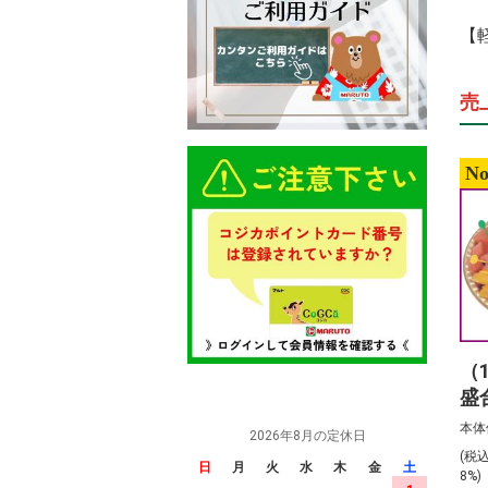
【
売
No
（
盛
前
本体
2026年8月の定休日
(税
日
月
火
水
木
金
土
8%