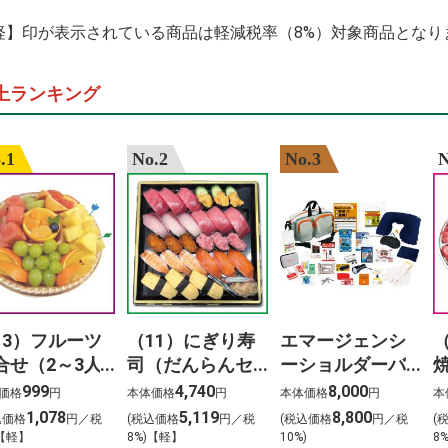
%E3%82%A4%E3
%E5%91%A8%E5
軽】印が表示されている商品は軽減税率（8%）対象商品となり
%E6%AD%8C%E6
%E6%A5%BD%E5
%E4%BA%88%E7
上ランキング
%E6%B1%9F%E5
%E3%81%8B%E3
%E4%B8%80%E4
%E5%89%8D%E7
.1
No.2
No.3
N
13）フルーツ
（11）にぎり寿
エマージェンシ
合せ（2～3人
司（だんらんセ
ーショルダーバ
）
ット）3人前
ッグ24点セット
999
4,740
8,000
価格
円
本体価格
円
本体価格
円
本
1,078
5,119
8,800
込価格
円／税
(税込価格
円／税
(税込価格
円／税
(
)【軽】
8%)【軽】
10%)
8