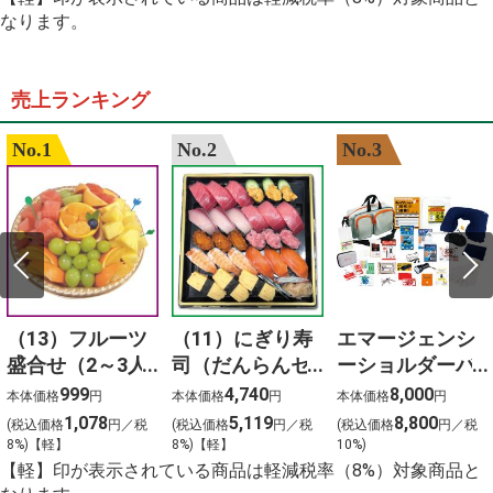
%E7%8E%8B%E5%B0%86%E3%80%80%E7%B7%91%
なります。
%E5%91%A8%E5%8D%8E%E5%81%A5
%E4%BD%9C%E8%AF%8D
%E6%AD%8C%E6%9B%B2
2024
桃
売上ランキング
%E6%B1%9F%E5%B4%8E%E5%AD%9D%E3%80%80
ardbeg y2k %E8%92%B8%E7%95%99%E6%89%80
No.1
No.2
No.3
%E3%81%8B%E3%81%A4%E3%81%BE%E3%82%93
%E3%82%A4%E3%82%AA%E3%83%B3%E3%81%9D%
%E6%A5%BD%E5%BF%83
%E8%B0%B7%E4%B8%8A
%E4%BA%88%E7%B4%84
%E5%A4%A9%E3%81%B7%E3%82%89%E3%80%80%
%E6%81%B5%E6%84%9B%E5%A0%82%E7%97%85%
（13）フルーツ
（11）にぎり寿
エマージェンシ
盛合せ（2～3人
司（だんらんセ
ーショルダーバ
前）
ット）3人前
ッグ24点セット
999
4,740
8,000
本体価格
円
本体価格
円
本体価格
円
1,078
5,119
8,800
(税込価格
円／税
(税込価格
円／税
(税込価格
円／税
8%)【軽】
8%)【軽】
10%)
【軽】印が表示されている商品は軽減税率（8%）対象商品と