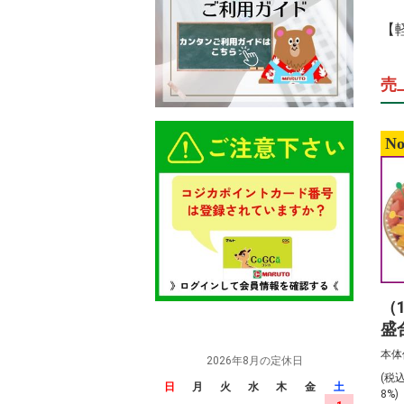
【
売
No
（
盛
前
本体
2026年8月の定休日
(税
日
月
火
水
木
金
土
8%