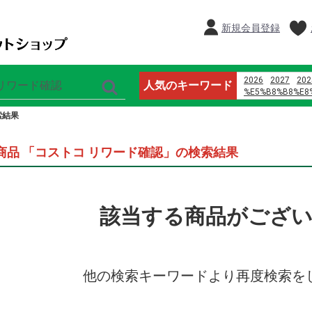
新規会員登録
2026
2027
202
人気のキーワード
%E5%B8%B8%E8
%E9%B8%A1%E5
索結果
%E8%AD%A6%E6
%E4%B8%8D3p
%D9%85%D8%A7
商品 「コストコ リワード確認」の検索結果
%D9%8A%D8%A7
%D8%B1%D9%88
%D8%A7%D9%84
%D9%88%D8%A7
%D8%A7%D9%84
該当する商品がござ
%E5%96%9C%E8
%E3%83%9E%E3
2024
%E7%8E%8B%E5
%E6%81%B5%E6
オードブル
他の検索キーワードより再度検索を
%E5%91%A8%E5
%E6%AD%8C%E6
ardbeg y2k %E