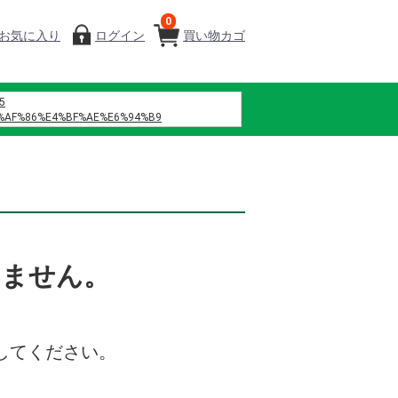
0
お気に入り
ログイン
買い物カゴ
5
%AF%86%E4%BF%AE%E6%94%B9
%B7%B4
%A0%A1%E4%BA%94 h%E6%96%87
%D9%86%D9%87%D9%88%D8%A7
%D9%88%D9%8A
%D9%85%D8%A7%D9%86%D8%B3%D9%8A%D9%87
%D9%86%D8%B5%D9%84
%D9%84%D8%B2%D9%87%D8%B1%D9%87
%D9%81%D8%B5%D9%84 42
いません。
%8C%B6%EF%BC%88%E6%B7%B1%E5%9C%B3%EF%BC%89%E4%BC%81%E4%B8
%82%B9%E3%82%AF %E8%A3%8F%E8%A1%A8
%B0%86%E3%80%80%E7%B7%91%E6%A9%8B
%84%9B%E5%A0%82%E7%97%85%E9%99%A2
してください。
%8D%8E%E5%81%A5 %E4%BD%9C%E8%AF%8D
%9B%B2
8%92%B8%E7%95%99%E6%89%80