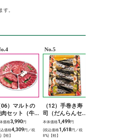
%82%BF%E3%83%9F%E3%83%B3b12
%85%B8
ます。
%82%AA%E3%83%B3%E3%81%9D%E3%82%88%E3%82%89%E3%80%80%E6%AD%
%81%A4%E3%81%BE%E3%82%93
%BF%83 %E8%B0%B7%E4%B8%8A
%B4%84
%B4%8E%E5%AD%9D%E3%80%80%E4%BA%AB%E5%B9%B4%E3%80%80%E3%83
%B8%96%E9%A2%A8%E9%9D%A1%E3%82%BB%E3%83%94%E3%82%A2
%95%A5%E3%80%81%E9%81%93%E3%81%AE%E4%B8%8A%E3%82%88%E3%82%
o.4
No.5
（06）マルトの
（12）手巻き寿
焼肉セット（牛
司（だんらんセ
タン入り）800ｇ
ット）（8本）
3,990
1,499
体価格
円
本体価格
円
4,309
1,618
税込価格
円／税
(税込価格
円／税
%)【軽】
8%)【軽】