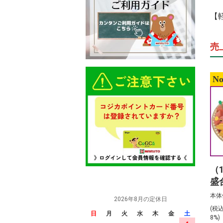
【
売
No
（
盛
前
本体
2026年8月の定休日
(税
日
月
火
水
木
金
土
8%