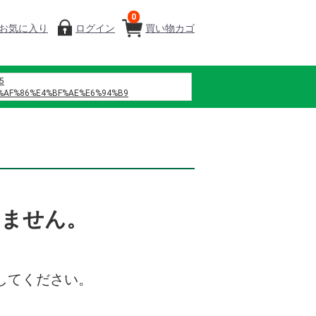
0
お気に入り
ログイン
買い物カゴ
5
%AF%86%E4%BF%AE%E6%94%B9
%B7%B4
%A0%A1%E4%BA%94 h%E6%96%87
%8C%B6%EF%BC%88%E6%B7%B1%E5%9C%B3%EF%BC%89%E4%BC%81%E4%B8
%D9%86%D9%87%D9%88%D8%A7
%D9%88%D9%8A
%D9%85%D8%A7%D9%86%D8%B3%D9%8A%D9%87
%D9%86%D8%B5%D9%84
%D9%84%D8%B2%D9%87%D8%B1%D9%87
いません。
%D9%81%D8%B5%D9%84 42
%82%AA%E3%83%B3%E3%81%9D%E3%82%88%E3%82%89%E3%80%80%E6%AD%
%82%B9%E3%82%AF %E8%A3%8F%E8%A1%A8
%84%9B%E5%A0%82%E7%97%85%E9%99%A2
してください。
%B0%86%E3%80%80%E7%B7%91%E6%A9%8B
%82%BF%E3%83%9F%E3%83%B3b12
%85%B8