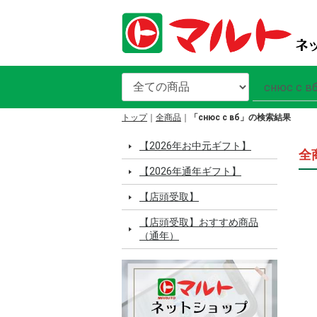
トップ
全商品
「снюс с вб」の検索結果
【2026年お中元ギフト】
全
【2026年通年ギフト】
【店頭受取】
【店頭受取】おすすめ商品
（通年）