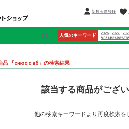
新規会員登録
2026
2027
202
人気のキーワード
%E5%B8%B8%E8
%E9%B8%A1%E5
%E8%AD%A6%E6
%E4%B8%8D3p
%E5%96%9C%E8
商品 「снюс с вб」の検索結果
%D9%85%D8%A7
%D9%8A%D8%A7
%D8%B1%D9%88
%D8%A7%D9%84
%D9%88%D8%A7
該当する商品がござ
%D8%A7%D9%84
オードブル
%E3%82%A4%E3
2024
%E3%83%9E%E3
%E6%81%B5%E6
他の検索キーワードより再度検索を
%E7%8E%8B%E5
%E3%83%93%E3
%E8%91%89%E9