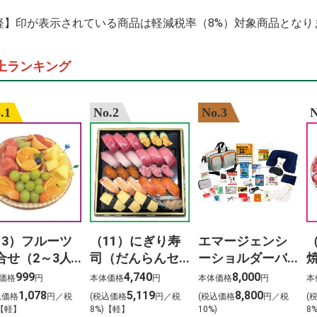
%E6%A5%BD%E5
%E4%BA%88%E7
軽】印が表示されている商品は軽減税率（8%）対象商品となり
%E4%B8%80%E4
%E5%89%8D%E7
%E3%83%9B%E3
上ランキング
%E3%82%B5 %E3
%E5%87%BA %E
%E5%91%A8%E5
%E6%AD%8C%E6
.1
No.2
No.3
N
haikyuu 3.%C3%
13）フルーツ
（11）にぎり寿
エマージェンシ
合せ（2～3人
司（だんらんセ
ーショルダーバ
）
ット）3人前
ッグ24点セット
999
4,740
8,000
価格
円
本体価格
円
本体価格
円
本
1,078
5,119
8,800
込価格
円／税
(税込価格
円／税
(税込価格
円／税
(
)【軽】
8%)【軽】
10%)
8