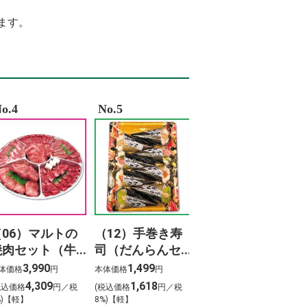
%BF%83 %E8%B0%B7%E4%B8%8A
%B4%84
ます。
%B8%96%E9%A2%A8%E9%9D%A1%E3%82%BB%E3%83%94%E3%82%A2
%95%A5%E3%80%81%E9%81%93%E3%81%AE%E4%B8%8A%E3%82%88%E3%82%
%83%AF%E3%82%A4%E3%83%88%E3%83%A0%E3%83%BC%E3%83%B3
%83%B3 %E3%83%A9 %E3%82%A4 %E3%82%BA
9%9B%B2%E3%80%80%E6%96%99%E9%87%91
%8D%8E%E5%81%A5 %E4%BD%9C%E8%AF%8D
%9B%B2
o.4
No.5
A9vad 9r%C3%A9sz
（06）マルトの
（12）手巻き寿
焼肉セット（牛
司（だんらんセ
タン入り）800ｇ
ット）（8本）
3,990
1,499
体価格
円
本体価格
円
4,309
1,618
税込価格
円／税
(税込価格
円／税
%)【軽】
8%)【軽】