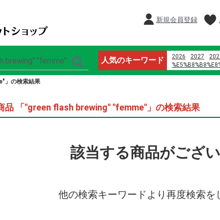
新規会員登録
2026
2027
202
人気のキーワード
%E5%B8%B8%E8
%E9%B8%A1%E5
femme"」の検索結果
%E5%96%9C%E8
%D9%85%D8%A7
%D9%8A%D8%A7
品 「"green flash brewing" "femme"」の検索結果
%D8%B1%D9%88
%D8%A7%D9%84
%D9%88%D8%A7
%D8%A7%D9%84
%E8%AD%A6%E6
該当する商品がござ
%E4%B8%8D3p
%E6%81%B5%E6
2024
オードブル
%E3%83%93%E3
%E8%91%89%E9
%E7%8E%8B%E5
他の検索キーワードより再度検索を
%E6%A5%BD%E5
%E4%BA%88%E7
%E3%82%B5 %E3