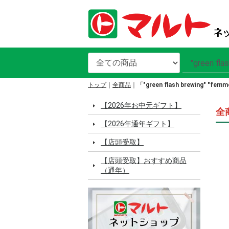
トップ
全商品
「"green flash brewing" "
【2026年お中元ギフト】
全商
【2026年通年ギフト】
【店頭受取】
【店頭受取】おすすめ商品
（通年）