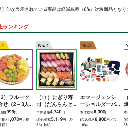
%E5%87%BA %E
haikyuu 3.%C3%
軽】印が表示されている商品は軽減税率（8%）対象商品となり
%E6%9D%8F%E5
%E4%B8%80%E4
%E5%89%8D%E7
上ランキング
%E3%83%9E%E3
%E3%82%A4%E3
%E5%91%A8%E5
%E6%AD%8C%E6
.1
No.2
No.3
N
13）フルーツ
（11）にぎり寿
エマージェンシ
合せ（2～3人
司（だんらんセ
ーショルダーバ
）
ット）3人前
ッグ24点セット
999
4,740
8,000
価格
円
本体価格
円
本体価格
円
本
1,078
5,119
8,800
込価格
円／税
(税込価格
円／税
(税込価格
円／税
(
)【軽】
8%)【軽】
10%)
8