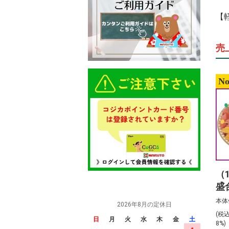
【
売
No
（
盛
前
本体
2026年8月の定休日
(税
日
月
火
水
木
金
土
8%