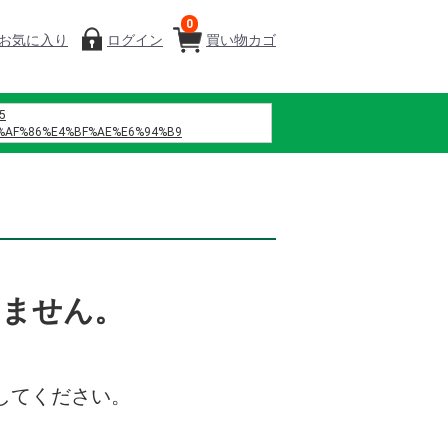
0
お気に入り
ログイン
買い物カゴ
5
%AF%86%E4%BF%AE%E6%94%B9
%B7%B4
%8C%B6%EF%BC%88%E6%B7%B1%E5%9C%B3%EF%BC%89%E4%BC%81%E4%B8
%D9%86%D9%87%D9%88%D8%A7
%D9%88%D9%8A
%D9%85%D8%A7%D9%86%D8%B3%D9%8A%D9%87
%D9%86%D8%B5%D9%84
%D9%84%D8%B2%D9%87%D8%B1%D9%87
%D9%81%D8%B5%D9%84 42
%A0%A1%E4%BA%94 h%E6%96%87
いません。
%84%9B%E5%A0%82%E7%97%85%E9%99%A2
%82%BF%E3%83%9F%E3%83%B3b12
%85%B8
%B0%86%E3%80%80%E7%B7%91%E6%A9%8B
してください。
%BF%83 %E8%B0%B7%E4%B8%8A
%B4%84
%83%B3 %E3%83%A9 %E3%82%A4 %E3%82%BA