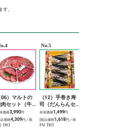
9%9B%B2%E3%80%80%E6%96%99%E9%87%91
A9vad 9r%C3%A9sz
ます。
%AD%90%E5%BE%A1%E6%B4%A5%E3%80%80%E6%AD%8C
%B8%96%E9%A2%A8%E9%9D%A1%E3%82%BB%E3%83%94%E3%82%A2
%95%A5%E3%80%81%E9%81%93%E3%81%AE%E4%B8%8A%E3%82%88%E3%82%
%82%B9%E3%82%AF %E8%A3%8F%E8%A1%A8
%82%AA%E3%83%B3%E3%81%9D%E3%82%88%E3%82%89%E3%80%80%E6%AD%
%8D%8E%E5%81%A5 %E4%BD%9C%E8%AF%8D
%9B%B2
o.4
No.5
（06）マルトの
（12）手巻き寿
焼肉セット（牛
司（だんらんセ
タン入り）800ｇ
ット）（8本）
3,990
1,499
体価格
円
本体価格
円
4,309
1,618
税込価格
円／税
(税込価格
円／税
%)【軽】
8%)【軽】